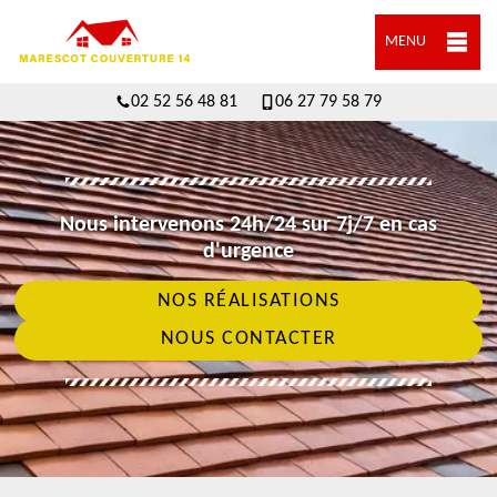
MENU
02 52 56 48 81
06 27 79 58 79
Nous intervenons 24h/24 sur 7j/7 en cas
d'urgence
NOS RÉALISATIONS
NOUS CONTACTER