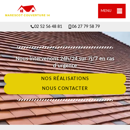
MENU
02 52 56 48 81
06 27 79 58 79
Nous intervenons 24h/24 sur 7j/7 en cas
d'urgence
NOS RÉALISATIONS
NOUS CONTACTER