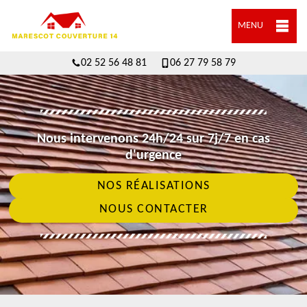
MENU
02 52 56 48 81
06 27 79 58 79
Nous intervenons 24h/24 sur 7j/7 en cas
d'urgence
NOS RÉALISATIONS
NOUS CONTACTER