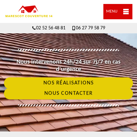
MENU
02 52 56 48 81
06 27 79 58 79
Nous intervenons 24h/24 sur 7j/7 en cas
d'urgence
NOS RÉALISATIONS
NOUS CONTACTER