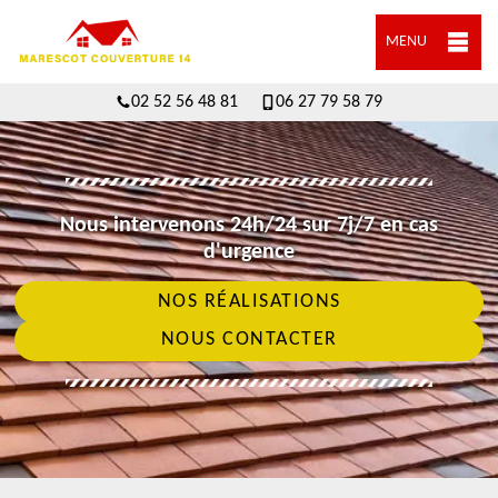
MENU
02 52 56 48 81
06 27 79 58 79
Nous intervenons 24h/24 sur 7j/7 en cas
d'urgence
NOS RÉALISATIONS
NOUS CONTACTER