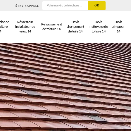
ÊTRE RAPPELÉ
che de
Réparateur
Devis
Devis
Devis
Rehaussement
oiture
installateur de
changement
nettoyage de
zingueur
de toiture 14
4
velux 14
de tuile 14
toiture 14
14