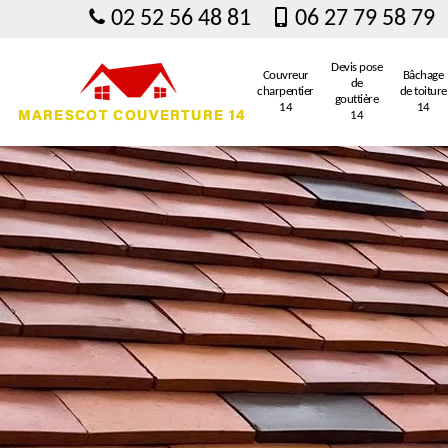
02 52 56 48 81
06 27 79 58 79
Devis pose
Couvreur
Bâchage
de
charpentier
de toiture
gouttière
14
14
14