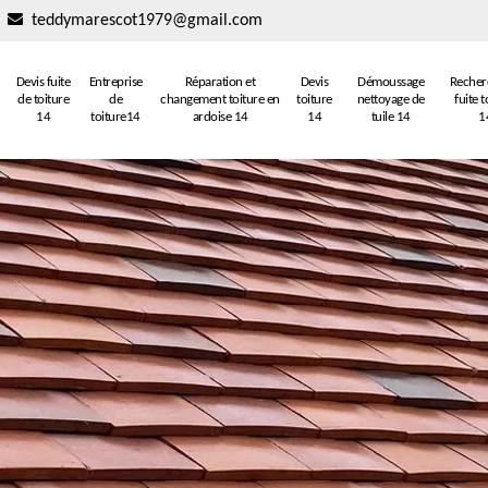
teddymarescot1979@gmail.com
Devis fuite
Entreprise
Réparation et
Devis
Démoussage
Recher
de toiture
de
changement toiture en
toiture
nettoyage de
fuite t
14
toiture14
ardoise 14
14
tuile 14
1