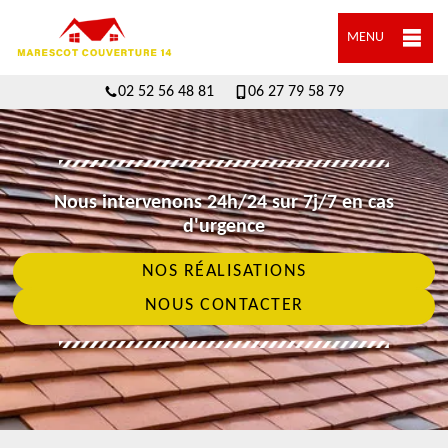
MENU
02 52 56 48 81
06 27 79 58 79
Nous intervenons 24h/24 sur 7j/7 en cas
d'urgence
NOS RÉALISATIONS
NOUS CONTACTER