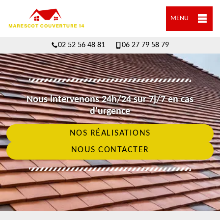
MENU
02 52 56 48 81
06 27 79 58 79
Nous intervenons 24h/24 sur 7j/7 en cas
d'urgence
NOS RÉALISATIONS
NOUS CONTACTER