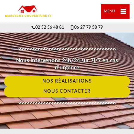
MENU
02 52 56 48 81
06 27 79 58 79
Nous intervenons 24h/24 sur 7j/7 en cas
d'urgence
NOS RÉALISATIONS
NOUS CONTACTER