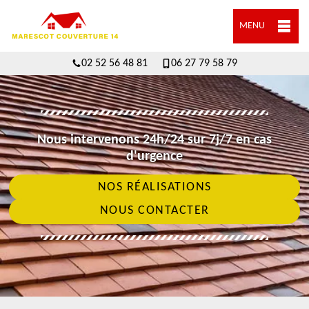
MENU
02 52 56 48 81
06 27 79 58 79
Nous intervenons 24h/24 sur 7j/7 en cas
d'urgence
NOS RÉALISATIONS
NOUS CONTACTER