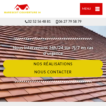
MENU
02 52 56 48 81
06 27 79 58 79
Nous intervenons 24h/24 sur 7j/7 en cas
d'urgence
NOS RÉALISATIONS
NOUS CONTACTER