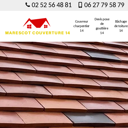
02 52 56 48 81
06 27 79 58 79
Devis pose
Couvreur
Bâchage
de
charpentier
de toiture
gouttière
14
14
14