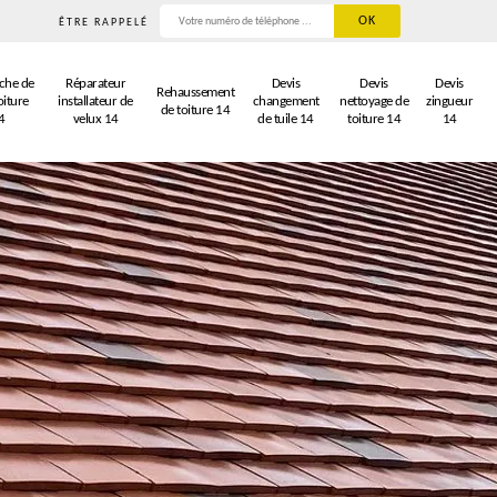
ÊTRE RAPPELÉ
che de
Réparateur
Devis
Devis
Devis
Rehaussement
oiture
installateur de
changement
nettoyage de
zingueur
de toiture 14
4
velux 14
de tuile 14
toiture 14
14