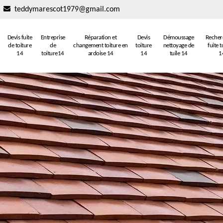
teddymarescot1979@gmail.com
Devis fuite
Entreprise
Réparation et
Devis
Démoussage
Recher
de toiture
de
changement toiture en
toiture
nettoyage de
fuite t
14
toiture14
ardoise 14
14
tuile 14
1