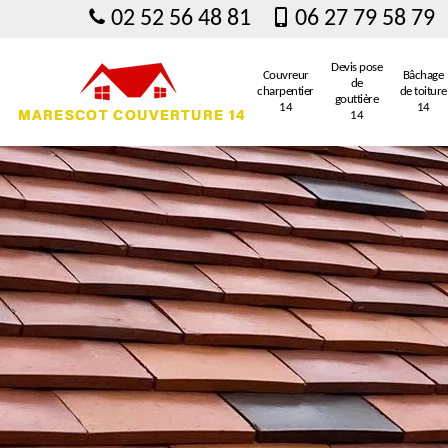
02 52 56 48 81
06 27 79 58 79
Devis pose
Couvreur
Bâchage
de
charpentier
de toiture
gouttière
14
14
14