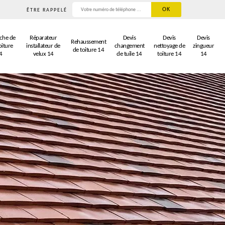
ÊTRE RAPPELÉ
che de
Réparateur
Devis
Devis
Devis
Rehaussement
oiture
installateur de
changement
nettoyage de
zingueur
de toiture 14
4
velux 14
de tuile 14
toiture 14
14