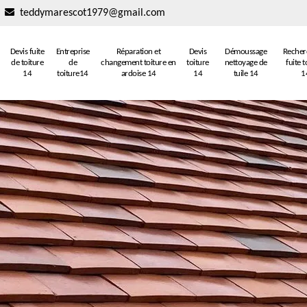
teddymarescot1979@gmail.com
Devis fuite
Entreprise
Réparation et
Devis
Démoussage
Recher
de toiture
de
changement toiture en
toiture
nettoyage de
fuite t
14
toiture14
ardoise 14
14
tuile 14
1