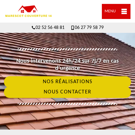
MENU
02 52 56 48 81
06 27 79 58 79
Nous intervenons 24h/24 sur 7j/7 en cas
d'urgence
NOS RÉALISATIONS
NOUS CONTACTER