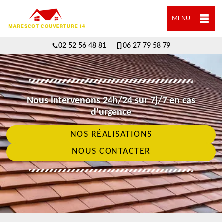
MENU
02 52 56 48 81
06 27 79 58 79
Nous intervenons 24h/24 sur 7j/7 en cas
d'urgence
NOS RÉALISATIONS
NOUS CONTACTER