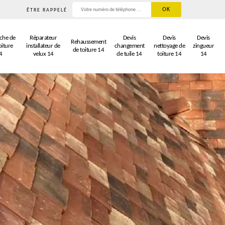
ÊTRE RAPPELÉ
che de
Réparateur
Devis
Devis
Devis
Rehaussement
oiture
installateur de
changement
nettoyage de
zingueur
de toiture 14
4
velux 14
de tuile 14
toiture 14
14