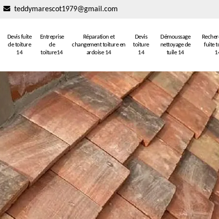
teddymarescot1979@gmail.com
Devis fuite
Entreprise
Réparation et
Devis
Démoussage
Recher
de toiture
de
changement toiture en
toiture
nettoyage de
fuite t
14
toiture14
ardoise 14
14
tuile 14
1