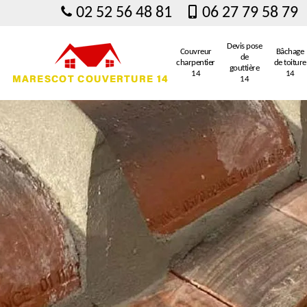
02 52 56 48 81
06 27 79 58 79
Devis pose
Couvreur
Bâchage
de
charpentier
de toiture
gouttière
14
14
14