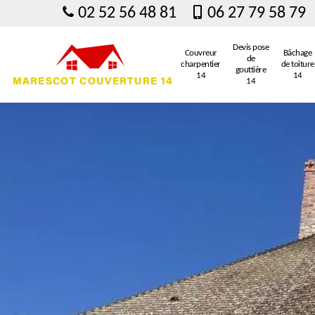
02 52 56 48 81
06 27 79 58 79
Devis pose
Couvreur
Bâchage
de
charpentier
de toiture
gouttière
14
14
14