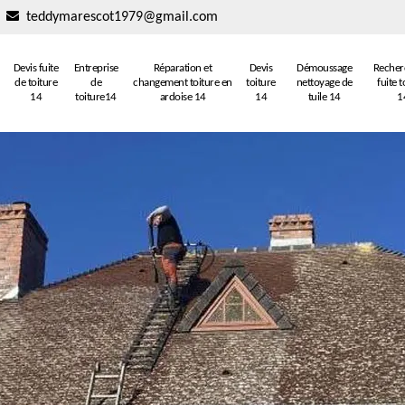
teddymarescot1979@gmail.com
Devis fuite
Entreprise
Réparation et
Devis
Démoussage
Recher
de toiture
de
changement toiture en
toiture
nettoyage de
fuite t
14
toiture14
ardoise 14
14
tuile 14
1