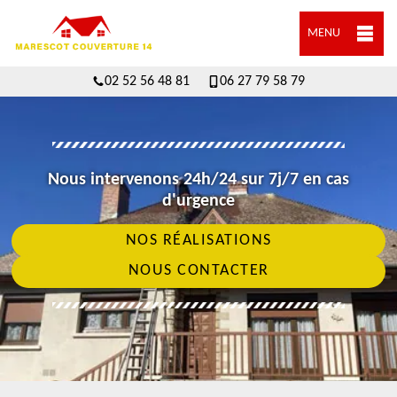
MENU
02 52 56 48 81
06 27 79 58 79
Nous intervenons 24h/24 sur 7j/7 en cas
d'urgence
NOS RÉALISATIONS
NOUS CONTACTER