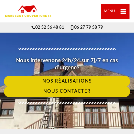
MENU
02 52 56 48 81
06 27 79 58 79
Nous intervenons 24h/24 sur 7j/7 en cas
d'urgence
NOS RÉALISATIONS
NOUS CONTACTER