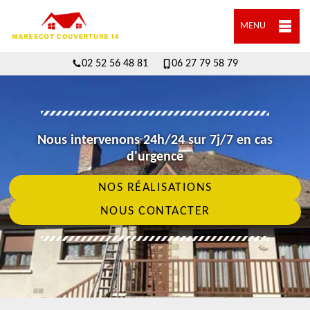
MENU
02 52 56 48 81
06 27 79 58 79
Nous intervenons 24h/24 sur 7j/7 en cas
d'urgence
NOS RÉALISATIONS
NOUS CONTACTER