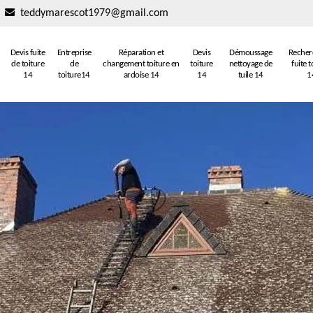
teddymarescot1979@gmail.com
Devis fuite
Entreprise
Réparation et
Devis
Démoussage
Recher
de toiture
de
changement toiture en
toiture
nettoyage de
fuite t
14
toiture14
ardoise 14
14
tuile 14
1