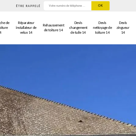
ÊTRE RAPPELÉ
che de
Réparateur
Devis
Devis
Devis
Rehaussement
oiture
installateur de
changement
nettoyage de
zingueur
de toiture 14
4
velux 14
de tuile 14
toiture 14
14