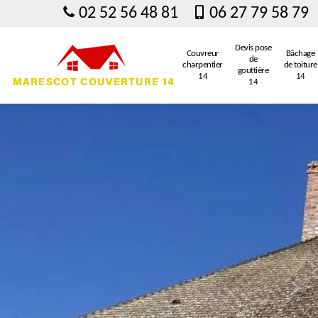
02 52 56 48 81
06 27 79 58 79
Devis pose
Couvreur
Bâchage
de
charpentier
de toiture
gouttière
14
14
14