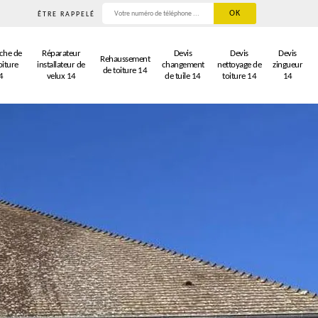
ÊTRE RAPPELÉ
che de
Réparateur
Devis
Devis
Devis
Rehaussement
oiture
installateur de
changement
nettoyage de
zingueur
de toiture 14
4
velux 14
de tuile 14
toiture 14
14