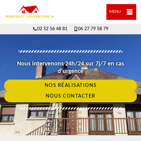
MENU
02 52 56 48 81
06 27 79 58 79
Nous intervenons 24h/24 sur 7j/7 en cas
d'urgence
NOS RÉALISATIONS
NOUS CONTACTER