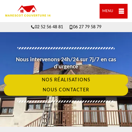
MENU
02 52 56 48 81
06 27 79 58 79
Nous intervenons 24h/24 sur 7j/7 en cas
d'urgence
NOS RÉALISATIONS
NOUS CONTACTER