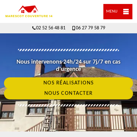
MENU
02 52 56 48 81
06 27 79 58 79
Nous intervenons 24h/24 sur 7j/7 en cas
d'urgence
NOS RÉALISATIONS
NOUS CONTACTER