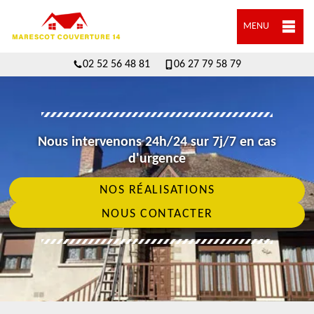
MENU
02 52 56 48 81
06 27 79 58 79
Nous intervenons 24h/24 sur 7j/7 en cas
d'urgence
NOS RÉALISATIONS
NOUS CONTACTER