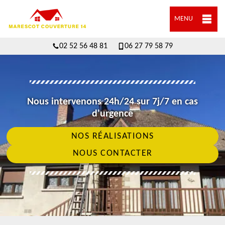
MENU
02 52 56 48 81
06 27 79 58 79
Nous intervenons 24h/24 sur 7j/7 en cas
d'urgence
NOS RÉALISATIONS
NOUS CONTACTER