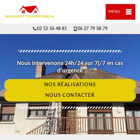
MENU
02 52 56 48 81
06 27 79 58 79
Nous intervenons 24h/24 sur 7j/7 en cas
d'urgence
NOS RÉALISATIONS
NOUS CONTACTER