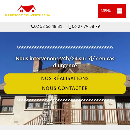
MENU
02 52 56 48 81
06 27 79 58 79
Nous intervenons 24h/24 sur 7j/7 en cas
d'urgence
NOS RÉALISATIONS
NOUS CONTACTER