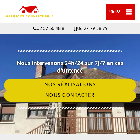
MENU
02 52 56 48 81
06 27 79 58 79
Nous intervenons 24h/24 sur 7j/7 en cas
d'urgence
NOS RÉALISATIONS
NOUS CONTACTER