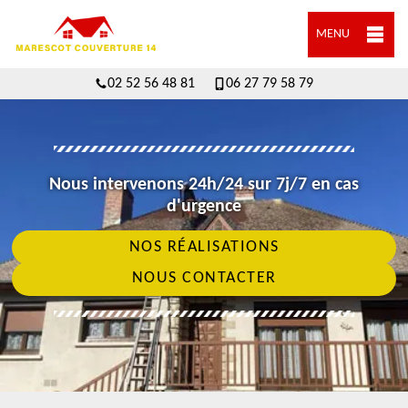
MENU
02 52 56 48 81
06 27 79 58 79
Nous intervenons 24h/24 sur 7j/7 en cas
d'urgence
NOS RÉALISATIONS
NOUS CONTACTER