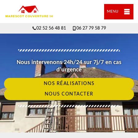
MENU
02 52 56 48 81
06 27 79 58 79
Nous intervenons 24h/24 sur 7j/7 en cas
d'urgence
NOS RÉALISATIONS
NOUS CONTACTER