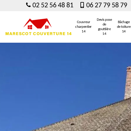
02 52 56 48 81
06 27 79 58 79
Devis pose
Couvreur
Bâchage
de
charpentier
de toiture
gouttière
14
14
14