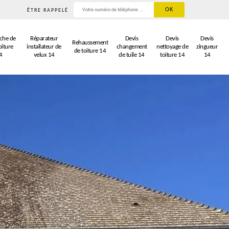
ÊTRE RAPPELÉ
che de
Réparateur
Devis
Devis
Devis
Rehaussement
oiture
installateur de
changement
nettoyage de
zingueur
de toiture 14
4
velux 14
de tuile 14
toiture 14
14