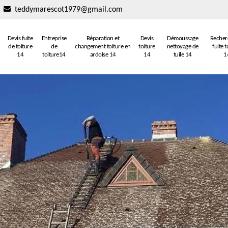
teddymarescot1979@gmail.com
Devis fuite
Entreprise
Réparation et
Devis
Démoussage
Recher
de toiture
de
changement toiture en
toiture
nettoyage de
fuite t
14
toiture14
ardoise 14
14
tuile 14
1