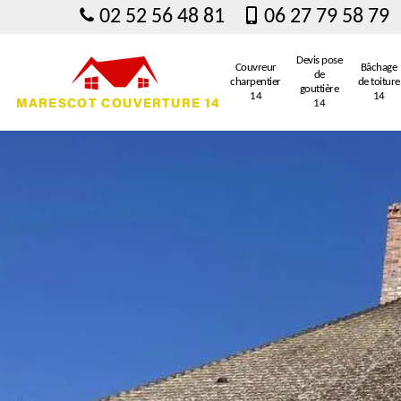
02 52 56 48 81
06 27 79 58 79
Devis pose
Couvreur
Bâchage
de
charpentier
de toiture
gouttière
14
14
14