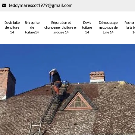
teddymarescot1979@gmail.com
Devis fuite
Entreprise
Réparation et
Devis
Démoussage
Recher
de toiture
de
changement toiture en
toiture
nettoyage de
fuite t
14
toiture14
ardoise 14
14
tuile 14
1