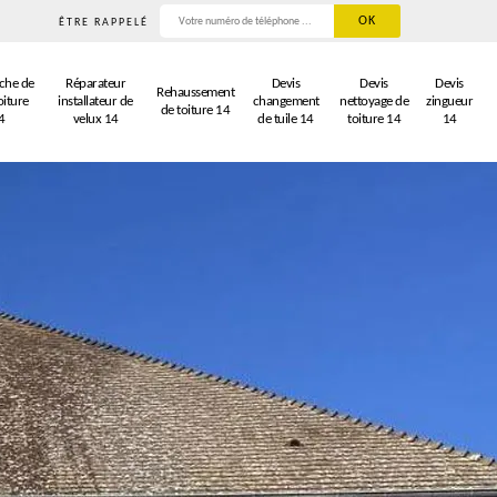
ÊTRE RAPPELÉ
che de
Réparateur
Devis
Devis
Devis
Rehaussement
oiture
installateur de
changement
nettoyage de
zingueur
de toiture 14
4
velux 14
de tuile 14
toiture 14
14