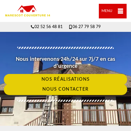
MENU
02 52 56 48 81
06 27 79 58 79
Nous intervenons 24h/24 sur 7j/7 en cas
d'urgence
NOS RÉALISATIONS
NOUS CONTACTER