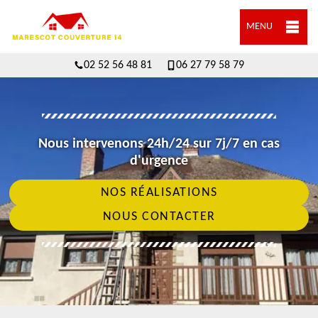
MENU
02 52 56 48 81
06 27 79 58 79
Nous intervenons 24h/24 sur 7j/7 en cas
d'urgence
NOS RÉALISATIONS
NOUS CONTACTER