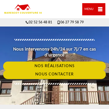
MENU
02 52 56 48 81
06 27 79 58 79
Nous intervenons 24h/24 sur 7j/7 en cas
d'urgence
NOS RÉALISATIONS
NOUS CONTACTER