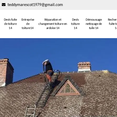
teddymarescot1979@gmail.com
Devis fuite
Entreprise
Réparation et
Devis
Démoussage
Recher
de toiture
de
changement toiture en
toiture
nettoyage de
fuite t
14
toiture14
ardoise 14
14
tuile 14
1