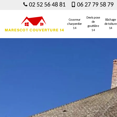
02 52 56 48 81
06 27 79 58 79
Devis pose
Couvreur
Bâchage
de
charpentier
de toiture
gouttière
14
14
14