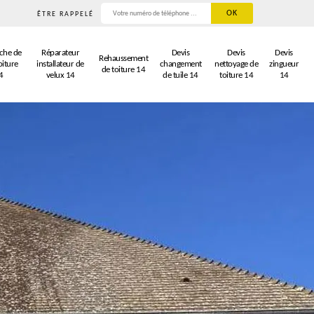
ÊTRE RAPPELÉ
che de
Réparateur
Devis
Devis
Devis
Rehaussement
oiture
installateur de
changement
nettoyage de
zingueur
de toiture 14
4
velux 14
de tuile 14
toiture 14
14