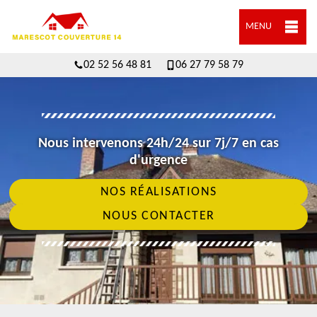
MENU
02 52 56 48 81
06 27 79 58 79
Nous intervenons 24h/24 sur 7j/7 en cas
d'urgence
NOS RÉALISATIONS
NOUS CONTACTER