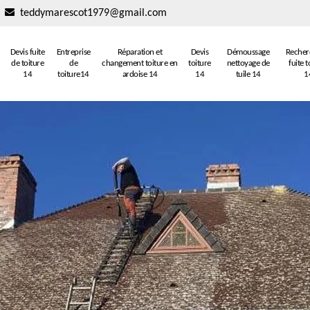
teddymarescot1979@gmail.com
Devis fuite
Entreprise
Réparation et
Devis
Démoussage
Recher
de toiture
de
changement toiture en
toiture
nettoyage de
fuite t
14
toiture14
ardoise 14
14
tuile 14
1