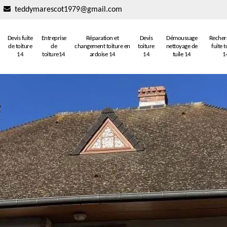
teddymarescot1979@gmail.com
Devis fuite
Entreprise
Réparation et
Devis
Démoussage
Recher
de toiture
de
changement toiture en
toiture
nettoyage de
fuite t
14
toiture14
ardoise 14
14
tuile 14
1