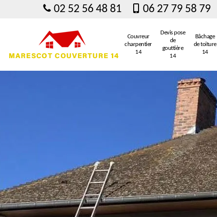
02 52 56 48 81
06 27 79 58 79
Devis pose
Couvreur
Bâchage
de
charpentier
de toiture
gouttière
14
14
14