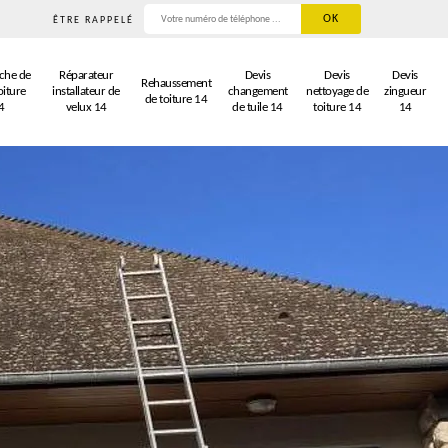
ÊTRE RAPPELÉ
che de
Réparateur
Devis
Devis
Devis
Rehaussement
oiture
installateur de
changement
nettoyage de
zingueur
de toiture 14
4
velux 14
de tuile 14
toiture 14
14