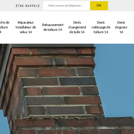
ÊTRE RAPPELÉ
che de
Réparateur
Devis
Devis
Devis
Rehaussement
oiture
installateur de
changement
nettoyage de
zingueur
de toiture 14
4
velux 14
de tuile 14
toiture 14
14