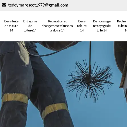
teddymarescot1979@gmail.com
Devis fuite
Entreprise
Réparation et
Devis
Démoussage
Recher
de toiture
de
changement toiture en
toiture
nettoyage de
fuite t
14
toiture14
ardoise 14
14
tuile 14
1