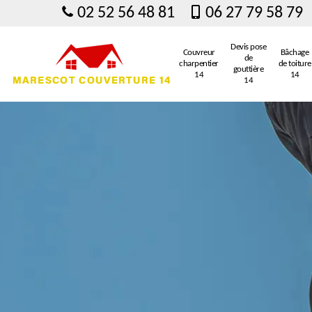
02 52 56 48 81
06 27 79 58 79
Devis pose
Couvreur
Bâchage
de
charpentier
de toiture
gouttière
14
14
14