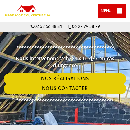
MENU
02 52 56 48 81
06 27 79 58 79
Nous intervenons 24h/24 sur 7j/7 en cas
d'urgence
NOS RÉALISATIONS
NOUS CONTACTER