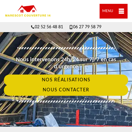
MENU
02 52 56 48 81
06 27 79 58 79
Nous intervenons 24h/24 sur 7j/7 en cas
d'urgence
NOS RÉALISATIONS
NOUS CONTACTER