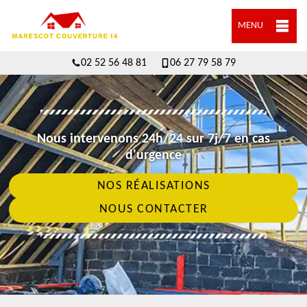
MENU
02 52 56 48 81
06 27 79 58 79
Nous intervenons 24h/24 sur 7j/7 en cas
d'urgence
NOS RÉALISATIONS
NOUS CONTACTER