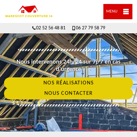
MENU
02 52 56 48 81
06 27 79 58 79
Nous intervenons 24h/24 sur 7j/7 en cas
d'urgence
NOS RÉALISATIONS
NOUS CONTACTER