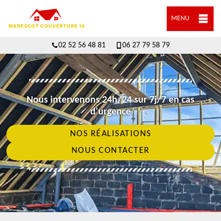
MENU
02 52 56 48 81
06 27 79 58 79
Nous intervenons 24h/24 sur 7j/7 en cas
d'urgence
NOS RÉALISATIONS
NOUS CONTACTER