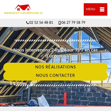
MENU
02 52 56 48 81
06 27 79 58 79
Nous intervenons 24h/24 sur 7j/7 en cas
d'urgence
NOS RÉALISATIONS
NOUS CONTACTER