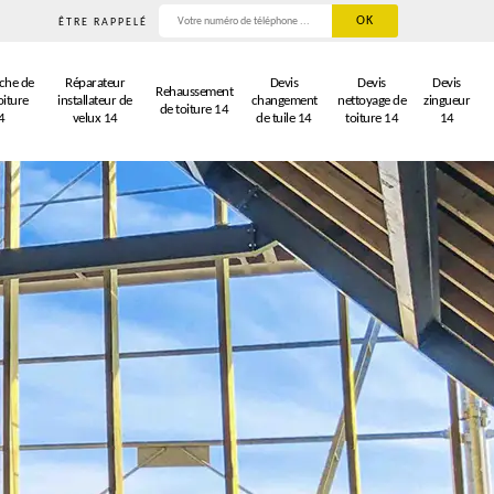
ÊTRE RAPPELÉ
che de
Réparateur
Devis
Devis
Devis
Rehaussement
oiture
installateur de
changement
nettoyage de
zingueur
de toiture 14
4
velux 14
de tuile 14
toiture 14
14