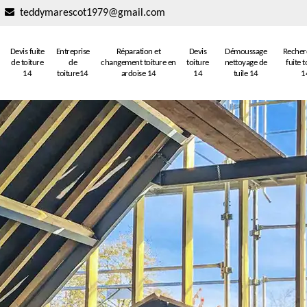
teddymarescot1979@gmail.com
Devis fuite
Entreprise
Réparation et
Devis
Démoussage
Recher
de toiture
de
changement toiture en
toiture
nettoyage de
fuite t
14
toiture14
ardoise 14
14
tuile 14
1