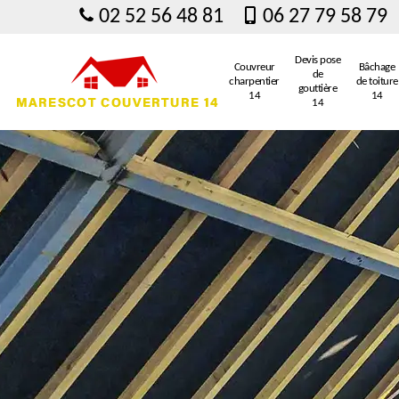
02 52 56 48 81
06 27 79 58 79
Devis pose
Couvreur
Bâchage
de
charpentier
de toiture
gouttière
14
14
14