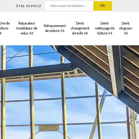
ÊTRE RAPPELÉ
che de
Réparateur
Devis
Devis
Devis
Rehaussement
oiture
installateur de
changement
nettoyage de
zingueur
de toiture 14
4
velux 14
de tuile 14
toiture 14
14