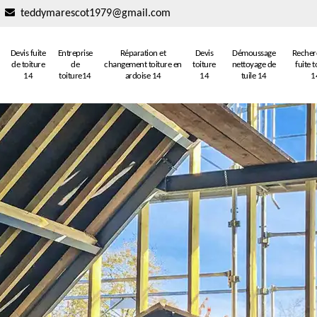
teddymarescot1979@gmail.com
Devis fuite
Entreprise
Réparation et
Devis
Démoussage
Recher
de toiture
de
changement toiture en
toiture
nettoyage de
fuite t
14
toiture14
ardoise 14
14
tuile 14
1